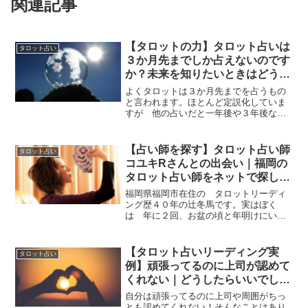
関連記事
【タロットの力】タロット占いは
タロット占い
３か月先までしか占えないのです
か？未来を知りたいときはどうし
たらいいですか？
よくタロットは３か月先までを占うもの
と言われます。ほとんど定説化していま
すが 他の占いだと一年後や３年後など
も占えるのになぜでしょうか？実際には
タロット占いは来年の話でも３年後の話
でも１０年後でも生涯全体でもタロット
【占い師を探す】タロット占い師
タロット占い
で読んでいきますタロット...
コユキRさんとの出会い｜福岡の
タロット占い師をネットで探した
体験談
福岡県福岡市在住の タロットリーディ
ング歴４０年の辻冬馬です。実はぼく
は 年に２回、お盆の頃と年明けにいき
つけの女性占いさんのところでリーディ
ングしてもらっていますコユキRさんとい
う人です自分自身を占うことは難しいの
【タロット占いリーディング実
タロット占い
で コユキさんのリーディ...
例】頑張ってるのに上司が認めて
くれない｜どうしたらいいでしょ
う？￼
自分は頑張ってるのに上司や周囲がちっ
とも認めてくれない！そんなことはあり