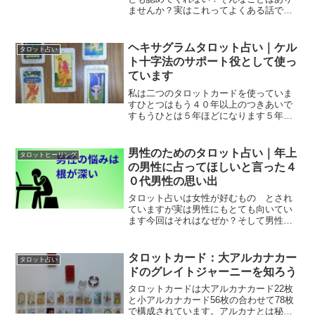
ませんか？実はこれってよくある話です
原因は自分の心の状況と上司の心の波動
が合わないこと！そう言ってしまえばそ
れまでなんですがでも自分にできること
ヘキサグラムタロット占い｜ケル
タロット占い
は自分の心の調律だけで上...
ト十字法のサポート役として使っ
ています
私は二つのタロットカードを使っていま
すひとつはもう４０年以上のつきあいで
すもうひとは５年ほどになります５年経
過のカードでケルト十字法を行い４０年
のカードでヘキサグラムを行っているの
ですが今回はそのご紹介です２種類のタ
男性のためのタロット占い｜年上
タロットヒーリング
ロットカード左が４０年来...
の男性に占ってほしいと言った４
０代男性の思い出
タロット占いは女性が好むもの とされ
ていますが実は男性にもとても向いてい
ます今回はそれはなぜか？そして男性ク
ライアントさんのある思い出をご紹介し
ます男性は論理的に考えるから悩みの根
が女性より深い男性は悩みにしても苦痛
タロットカード：大アルカナカー
タロット占い
にしても論理的にとらえる...
ドのグレイトジャーニーを知ろう
タロットカードは大アルカナカード22枚
と小アルカナカード56枚の合わせて78枚
で構成されています。アルカナとは秘法