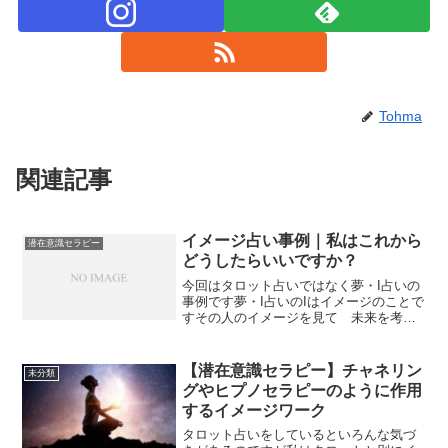
Tohma
関連記事
イメージ占い事例｜私はこれから
潜在意識セラピー
どうしたらいいですか？
今回はタロット占いではなく夢・I占いの
事例です夢・I占いのIはイメージのことで
すその人のイメージを見て 未来を考え
る占いですイメージングの占い事例紹介
倒れた大きな木の上に神主がいる。突然
神主は修験者の格好に変身して、木の上
【潜在意識セラピー】チャネリン
未分類
を走りだす。根本近...
グやヒプノセラピーのように作用
するイメージワーク
タロット占いをしているといろんな気づ