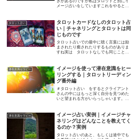
きがあるのですが私はタロットと別にイ
メージ占いをしていますこれをやるとチ
ャネリングですねと よく言われるので
すがわたしはイメージ占いと呼んでいま
す動画で分かりやすく説明しています覚
タロットカードなしのタロット占
タロット占い
醒時の夢占い＝イメージ占...
い｜チャネリングとタロットは同
じものです
タロット占いでの最中に聴く言葉には励
まされたり癒されたりするものがありま
すね実は タロットなしでも同じことが
できますそれはどういうことなのか？そ
もそも言葉には本来 人を励ましたり
癒したりするパワーがあります今回はそ
イメージを使って潜在意識をヒー
潜在意識セラピー
んな話ですタロット占いで...
リングする｜タロットリーディン
グ番外編
＃タロット占い をするとクライアント
さんの中にはもっと深く自分を見つめた
いと望まれる方がいらっしゃいます。私
はタロット占いとは別に心理学の手法を
使ったセッションやコーチングも行って
いますなので クライアントさんによっ
イメージ占い実例｜イメージチャ
潜在意識セラピー
てはタロット占いのあとで...
ネリングはどんなことを教えてく
るのか？実例
タロット占いのあと、もしくは途中でも