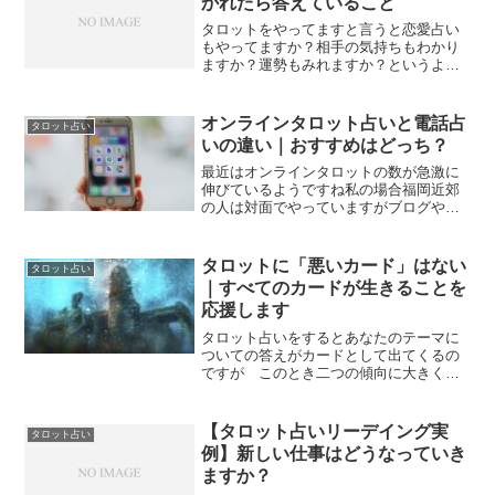
かれたら答えていること
タロットをやってますと言うと恋愛占い
もやってますか？相手の気持ちもわかり
ますか？運勢もみれますか？というよう
なことをよく聞かれます今回はタロット
でどんなリーディングができるかをお話
しますタロットカードで占えることずば
オンラインタロット占いと電話占
タロット占い
りタロットカードはなんで...
いの違い｜おすすめはどっち？
最近はオンラインタロットの数が急激に
伸びているようですね私の場合福岡近郊
の人は対面でやっていますがブログや
YouTubeからの申込の場合は全国対応に
なるのでもっぱらオンラインタロット占
いをしていますそしてやる側の印象から
タロットに「悪いカード」はない
タロット占い
言うと対面でもオンラ...
｜すべてのカードが生きることを
応援します
タロット占いをするとあなたのテーマに
ついての答えがカードとして出てくるの
ですが このとき二つの傾向に大きく分
かれます。一つは望ましい、いいカード
が出てきて願いが叶う、目標が達成でき
るというようなカード。もう一つは良く
【タロット占いリーデイング実
タロット占い
ない、妨害するようなカー...
例】新しい仕事はどうなっていき
ますか？