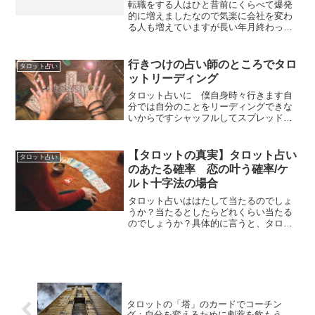
転職をする人はひと昔前にくらべて爆発
的に増えましたなので気楽に会社を変わ
る人も増えていますが長い年月終わって
みればずっと同じ会社で働いていた方が
よかったというパターンが結構あるもの
ですそこで今回は転職をタロットで占っ
行きつけの占い師のところでタロ
タロット占い
てきた経験から転職につい...
ットリーディング
タロット占いに 僕自身時々行きます自
分では自分のことをリーディングできな
いからですシャッフルしてスプレッド
（展開）させるまでは自分でできますが
それをどう読むか？自分のことは半分く
らいしかできません行きつけの占い師と
【タロットの真実】タロット占い
タロット占い
はじめての占い師ぼくは行き...
のあたる確率 恋の叶う確率/ケ
ルト十字法の場合
タロット占いははたして当たるのでしょ
うか？当たるとしたらどれくらい当たる
のでしょうか？具体的に言うと、タロッ
ト占いの命中率＝当たる確率は何％なの
でしょうか？タロット占いって当たりま
すか？この記事を読んでるあなたは、こ
んな風に思われているので...
タロットの「塔」のカードでコーチン
グ：自分を変えるために劇薬を飲もう