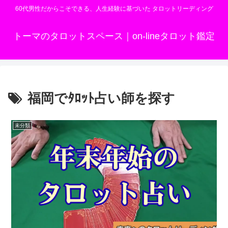
60代男性だからこそできる、人生経験に基づいた タロットリーディング
トーマのタロットスペース｜on-lineタロット鑑定
福岡でﾀﾛｯﾄ占い師を探す
未分類